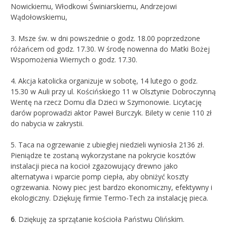
Nowickiemu, Włodkowi Świniarskiemu, Andrzejowi
Wądołowskiemu,
3. Msze św. w dni powszednie o godz. 18.00 poprzedzone
różańcem od godz. 17.30. W środę nowenna do Matki Bożej
Wspomożenia Wiernych o godz. 17.30.
4. Akcja katolicka organizuje w sobotę, 14 lutego o godz.
15.30 w Auli przy ul. Kościńskiego 11 w Olsztynie Dobroczynną
Wentę na rzecz Domu dla Dzieci w Szymonowie. Licytację
darów poprowadzi aktor Paweł Burczyk. Bilety w cenie 110 zł
do nabycia w zakrystii.
5. Taca na ogrzewanie z ubiegłej niedzieli wyniosła 2136 zł.
Pieniądze te zostaną wykorzystane na pokrycie kosztów
instalacji pieca na kocioł zgazowujący drewno jako
alternatywa i wparcie pomp ciepła, aby obniżyć koszty
ogrzewania. Nowy piec jest bardzo ekonomiczny, efektywny i
ekologiczny. Dziękuję firmie Termo-Tech za instalację pieca.
6
. Dziękuję za sprzątanie kościoła Państwu Olińskim.