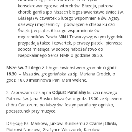
konsekrowanego; we wtorek św. Błażeja, patrona
chorób gardła (po Mszach błogosławieństwo świec św.
Błażeja) w czwartek 5 lutego wspomnienie św. Agaty,
dziewicy i męczennicy – poświęcenie chleba ku czci
Świętej; w piątek 6 lutego wspomnienie św.
męczenników Pawła Miki i Towarzyszy; w tym tygodniu
przypadają także I czwartek, pierwszy piątek i pierwsza
sobota miesiąca; w sobotę nabożeństwo do
Niepokalanego Serca NMP o godzinie 08.30.
Msze św. 2 lutego z
błogosławieństwem gromnic
o godz.
16.30 – Msza św
. gregoriańska za śp. Mariana Grodek, o
godz. 18.00 imieninowa Pani Marii Welenc.
2. Zapraszam dzisiaj na
Odpust Parafialny
ku czci naszego
Patrona św. Jana Bosko. Msza św. o godz. 13.00 ze śpiewem
chóru Cantorum, po Mszy św. festyn parafialny: ognisko,
poczęstunek przy muzyce.
Dziękuję Ks. Markowi, Jurkowi Burskiemu z Czarnej Oliwki,
Piotrowi Narelowi, Grażynce Wieczorek, Karolowi