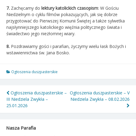
7
.
Zachęcamy do
lektury katolickich czasopism
: W Gościu
Niedzielnym o cyklu filmów pokazujących, jak się dobrze
przygotować do Pierwszej Komunii Świętej a także sylwetka
najsłynniejszego katolickiego więźnia politycznego świata i
świadectwo jego niezłomnej wiary.
8.
Pozdrawiamy gości i parafian, życzymy wielu łask Bożych i
wstawiennictwa św. Jana Bosko.
Ogłoszenia duszpasterskie
Nawigacja
Ogłoszenia duszpasterskie –
Ogłoszenia duszpasterskie – V
III Niedziela Zwykła –
Niedziela Zwykła – 08.02.2026
wpisu
25.01.2026
Nasza Parafia