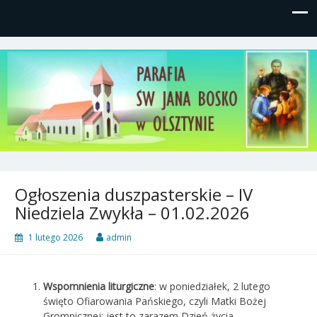
Parafia św, Jana Bosko w
Gutkowo, ul. Żółkiewskiego 1
Olsztynie
Ogłoszenia duszpasterskie – IV
Niedziela Zwykła – 01.02.2026
1 lutego 2026
admin
Wspomnienia liturgiczne
: w poniedziałek, 2 lutego
święto Ofiarowania Pańskiego, czyli Matki Bożej
Gromnicznej; jest to zarazem Dzień życia