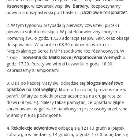
Ksawerego,
w czwartek wsp.
św. Barbary
. Rozpoczynamy
nowy rok duszpasterski pod hasłem: „
Uczniowie-misjonarze”
.
2. W tym tygodniu przypadają pierwszy czwartek, piątek i
pierwsza sobota miesiąca. W piątek odwiedziny chorych z
Komunią św., o godz. 17.30 adoracja Najśw. Sakr. oraz okazja
do spowiedzi. W sobotę o 08.30 nabożeństwo ku czci
Niepokalanego Serca NMP i spotkanie róż różańcowych. W
środę –
nowenna do Matki Bożej Wspomożenia Wiernych
o
godz. 17.30. Roraty we wtorki i czwartki o godz. 18.00.
Zapraszamy z lampionami.
3. Dziś po każdej Mszy św. odbędzie się
błogosławieństwo
opłatków na stół wigilijny
, które od jutra będą roznoszone w
parafii. Ofiary za opłatki przeznaczone są na drugą ratę za
drzwi (28 tys. zł). Należy także pamiętać, że opłatki wigilijne
sprzedawane w galeriach handlowych przez osoby przebrane
w anioły nie są poświęcone.
4.
Rekolekcje adwentowe
odbędą się 12 i 13 grudnia (piątek i
sobota), a w niedzielę, 14 grudnia, o godz. 17.00 odbędzie się