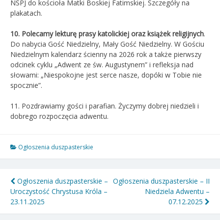
NSPJ do kościoła Matki Boskiej Fatimskiej. Szczegóły na
plakatach.
10
. Polecamy lekturę prasy katolickiej oraz książek religijnych
.
Do nabycia Gość Niedzielny, Mały Gość Niedzielny. W Gościu
Niedzielnym kalendarz ścienny na 2026 rok a także pierwszy
odcinek cyklu „Adwent ze św. Augustynem” i refleksja nad
słowami: „Niespokojne jest serce nasze, dopóki w Tobie nie
spocznie”.
11. Pozdrawiamy gości i parafian. Życzymy dobrej niedzieli i
dobrego rozpoczęcia adwentu.
Ogłoszenia duszpasterskie
Nawigacja
Ogłoszenia duszpasterskie –
Ogłoszenia duszpasterskie – II
Uroczystość Chrystusa Króla –
Niedziela Adwentu –
wpisu
23.11.2025
07.12.2025