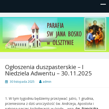
Parafia św, Jana Bosko w
Gutkowo, ul. Żółkiewskiego 1
Olsztynie
Ogłoszenia duszpasterskie – I
Niedziela Adwentu – 30.11.2025
30 listopada 2025
admin
1. W tym tygodniu będziemy przeżywać: jutro, 1 grudnia,
przeniesiona z dziś uroczystość św. Andrzeja, Apostoła i
patrona naszej Archidiecezji; w środę – wsp.
św. Franciszka