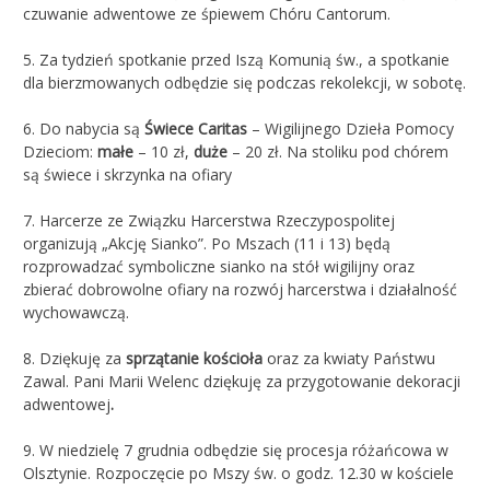
czuwanie adwentowe ze śpiewem Chóru Cantorum.
5. Za tydzień spotkanie przed Iszą Komunią św., a spotkanie
dla bierzmowanych odbędzie się podczas rekolekcji, w sobotę.
6. Do nabycia są
Świece Caritas
– Wigilijnego Dzieła Pomocy
Dzieciom:
małe
– 10 zł,
duże
– 20 zł. Na stoliku pod chórem
są świece i skrzynka na ofiary
7. Harcerze ze Związku Harcerstwa Rzeczypospolitej
organizują „Akcję Sianko”. Po Mszach (11 i 13) będą
rozprowadzać symboliczne sianko na stół wigilijny oraz
zbierać dobrowolne ofiary na rozwój harcerstwa i działalność
wychowawczą.
8. Dziękuję za
sprzątanie kościoła
oraz za kwiaty Państwu
Zawal. Pani Marii Welenc dziękuję za przygotowanie dekoracji
adwentowej
.
9. W niedzielę 7 grudnia odbędzie się procesja różańcowa w
Olsztynie. Rozpoczęcie po Mszy św. o godz. 12.30 w kościele