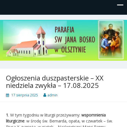
Parafia św, Jana Bosko w
Gutkowo, ul. Żółkiewskiego 1
Olsztynie
Ogłoszenia duszpasterskie – XX
niedziela zwykła – 17.08.2025
17 sierpnia 2025
admin
1
.
W tym tygodniu w liturgii przeżywamy:
w
spomnienia
liturgiczne
: w środę św. Bernarda, opata, w czwartek – św.
Piusa X, papieża, w piątek – Najświętszej Maryi Panny