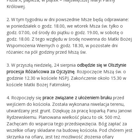
Królowej.
2. W tym tygodniu w dni powszednie Msze będą odprawiane:
w poniedziałek o godz. 18.00, we wtorek Msza św. tylko o
godz. 07.00, od środy do piątku o godz. 19.00, w sobotę o
godz. 18.00. Z tego względu w środę nowenna do Matki Bożej
Wspomożenia Wiernych o godz. 18.30, w pozostałe dni
różaniec na pół godziny przed Mszą św.
3. W przyszłą niedzielę, 24 sierpnia
odbędzie się w Olsztynie
procesja Różańcowa za Ojczyznę
. Rozpoczęcie Mszą św. o
godzinie 12.30 w kościele NSPJ. Zakończenie około 15.30 w
kościele Matki Bożej Fatimskiej.
4. Rozpoczęły się
prace związane z ułożeniem bruku
przed
wejściem do kościoła. Została wykonana niwelacja terenu,
utwardzany jest grunt. Dziękuję za pracę koparką Panu Janowi
Rydzewskiemu. Planowana wielkość placu to ok. 500 m2.
Zachęcam do wsparcia tego przedsięwzięcia. Bóg zapłać za
wszelkie ofiary składane na budowę kościoła. Pod chórem jest
skrzynka na ofiary, jest też możliwość złożenia ofiary