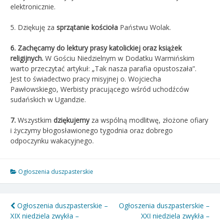
elektronicznie.
5. Dziękuję za
sprzątanie kościoła
Państwu Wolak.
6. Zachęcamy do lektury prasy katolickiej oraz książek
religijnych.
W Gościu Niedzielnym w Dodatku Warmińskim
warto przeczytać artykuł: „Tak nasza parafia opustoszała”.
Jest to świadectwo pracy misyjnej o. Wojciecha
Pawłowskiego, Werbisty pracującego wśród uchodźców
sudańskich w Ugandzie.
7.
Wszystkim
dziękujemy
za wspólną modlitwę, złożone ofiary
i życzymy błogosławionego tygodnia oraz dobrego
odpoczynku wakacyjnego.
Ogłoszenia duszpasterskie
Nawigacja
Ogłoszenia duszpasterskie –
Ogłoszenia duszpasterskie –
XIX niedziela zwykła –
XXI niedziela zwykła –