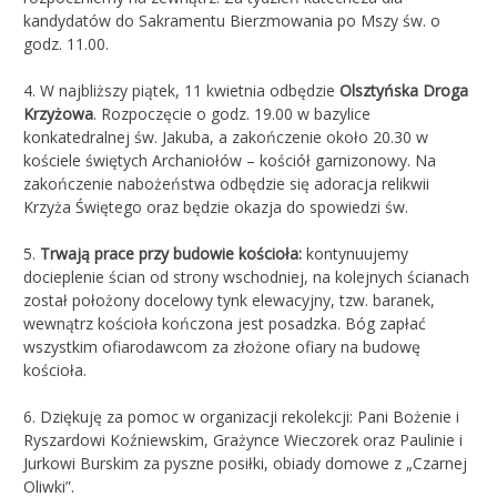
kandydatów do Sakramentu Bierzmowania po Mszy św. o
godz. 11.00.
4. W najbliższy piątek, 11 kwietnia odbędzie
Olsztyńska Droga
Krzyżowa
. Rozpoczęcie o godz. 19.00 w bazylice
konkatedralnej św. Jakuba, a zakończenie około 20.30 w
kościele świętych Archaniołów – kościół garnizonowy. Na
zakończenie nabożeństwa odbędzie się adoracja relikwii
Krzyża Świętego oraz będzie okazja do spowiedzi św.
5.
Trwają prace przy budowie kościoła:
kontynuujemy
docieplenie ścian od strony wschodniej, na kolejnych ścianach
został położony docelowy tynk elewacyjny, tzw. baranek,
wewnątrz kościoła kończona jest posadzka. Bóg zapłać
wszystkim ofiarodawcom za złożone ofiary na budowę
kościoła.
6. Dziękuję za pomoc w organizacji rekolekcji: Pani Bożenie i
Ryszardowi Koźniewskim, Grażynce Wieczorek oraz Paulinie i
Jurkowi Burskim za pyszne posiłki, obiady domowe z „Czarnej
Oliwki”.