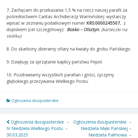
7. Zachęcam do przekazania 1,5 % na rzecz naszej parafii za
pośrednictwem Caritas Archidiecezji Warmińskiej: wystarczy
wpisać w zeznaniu podatkowym numer
KRS:0000245507
, z
dopiskiem (cel szczegółowy):
Bosko – Olsztyn.
(karteczki na
stoliku)
8. Do skarbony zbieramy ofiary na kwiaty do grobu Pańskiego.
9. Dziękuję za sprzątanie kaplicy państwu Pepol.
10. Pozdrawiamy wszystkich parafian i gości, życzymy
głębokiego przeżywania Wielkiego Postu.
Ogłoszenia duszpasterskie
Nawigacja
Ogłoszenia duszpasterskie –
Ogłoszenia duszpasterskie –
IV Niedziela Wielkiego Postu –
Niedziela Męki Pańskiej –
wpisu
30.03.2025
Niedziela Palmowa –