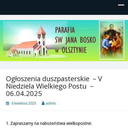
Parafia św, Jana Bosko w
Gutkowo, ul. Żółkiewskiego 1
Olsztynie
Ogłoszenia duszpasterskie – V
Niedziela Wielkiego Postu –
06.04.2025
6 kwietnia 2025
admin
1
.
Zapraszamy na nabożeństwa wielkopostne: