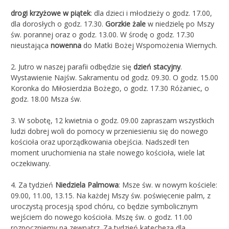
drogi krzyżowe w piątek
: dla dzieci i młodzieży o godz. 17.00,
dla dorosłych o godz. 17.30.
Gorzkie żale
w niedzielę po Mszy
św. porannej oraz o godz. 13.00. W środę o godz. 17.30
nieustająca
nowenna
do Matki Bożej Wspomożenia Wiernych.
2.
Jutro w naszej parafii odbędzie się
dzień stacyjny
.
Wystawienie Najśw. Sakramentu od godz. 09.30. O godz. 15.00
Koronka do Miłosierdzia Bożego, o godz. 17.30 Różaniec, o
godz. 18.00 Msza św.
3. W sobotę, 12 kwietnia o godz. 09.00 zapraszam wszystkich
ludzi dobrej woli do pomocy w przeniesieniu się do nowego
kościoła oraz uporządkowania obejścia. Nadszedł ten
moment uruchomienia na stałe nowego kościoła, wiele lat
oczekiwany.
4. Za tydzień
Niedziela Palmowa
: Msze św. w nowym kościele:
09.00, 11.00, 13.15. Na każdej Mszy św. poświęcenie palm, z
uroczystą procesją spod chóru, co będzie symbolicznym
wejściem do nowego kościoła. Mszę św. o godz. 11.00
rozpoczniemy na zewnątrz. Za tydzień katecheza dla