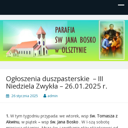
Parafia św, Jana Bosko w
Gutkowo, ul. Żółkiewskiego 1
Olsztynie
Ogłoszenia duszpasterskie – III
Niedziela Zwykła – 26.01.2025 r.
26 stycznia 2025
admin
1.
W tym tygodniu przypada: we wtorek, wsp
św. Tomasza z
Akwinu
, w piątek
–
wsp
św. Jana Bosko
. W I-szą sobotę
miesiąca różaniec, Msza św. i spotkanie róży różańcowej od