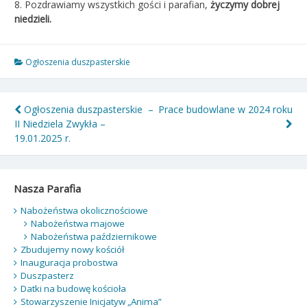
8. Pozdrawiamy wszystkich gości i parafian,
życzymy dobrej
niedzieli.
Ogłoszenia duszpasterskie
Nawigacja
Ogłoszenia duszpasterskie –
Prace budowlane w 2024 roku
II Niedziela Zwykła –
wpisu
19.01.2025 r.
Nasza Parafia
Nabożeństwa okolicznościowe
Nabożeństwa majowe
Nabożeństwa październikowe
Zbudujemy nowy kościół
Inauguracja probostwa
Duszpasterz
Datki na budowę kościoła
Stowarzyszenie Inicjatyw „Anima”