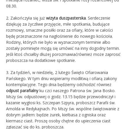
08.30.
2. Zakończyła się już
wizyta duszpasterska
. Serdeczenie
dziękuję za życzliwe przyjęcie, miłe spotkania, budujące
rozmowy, smaczne posiłki oraz za ofiary, które w całości
będę przeznaczone na nagłośnienie do nowego kościoła.
Rodziny, których nie było w wyznaczonym terminie albo
zostały pominięte mogą się umówić na inny dogodny termin.
Jeśli ktoś chciałby dłużej porozmawiaćrównież może zaprosić
proboszcza na dodatkowe spotkanie.
3. Za tydzień, w niedzielę, 2 lutego Święto Ofiarowania
Pańskiego. W tym dniu wspieramy modlitwą i ofiarą zakony
kontemplacyjne. Tego dnia będziemy odchodzić również
odpust parafialny
ku czci naszego Patrona św. Jana Bosko.
Mszy św. odpustowej o godz. 13.15 będzie przewodniczył i
kazanie wygłosi ks. Szczepan Szpyra, proboszcz Parafii św.
Arnolda w Redykajnach. Po Mszy św. wspólne świętowanie z
dobrym jadłem: będzie żurek, kiełbasa z ogniska oraz
kiermasz ciast. Proszę osoby chętne do upieczenia ciast
zgłaszać się do ks. proboszcza.