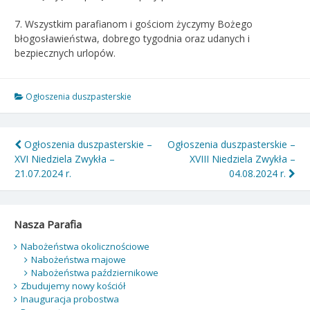
7. Wszystkim parafianom i gościom życzymy Bożego
błogosławieństwa, dobrego tygodnia oraz udanych i
bezpiecznych urlopów.
Ogłoszenia duszpasterskie
Nawigacja
Ogłoszenia duszpasterskie –
Ogłoszenia duszpasterskie –
XVI Niedziela Zwykła –
XVIII Niedziela Zwykła –
wpisu
21.07.2024 r.
04.08.2024 r.
Nasza Parafia
Nabożeństwa okolicznościowe
Nabożeństwa majowe
Nabożeństwa październikowe
Zbudujemy nowy kościół
Inauguracja probostwa