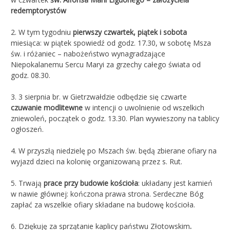
redemptorystów
2.
W tym tygodniu
pierwszy czwartek, piątek i sobota
miesiąca: w piątek spowiedź od godz. 17.30, w sobotę Msza
św. i różaniec – nabożeństwo wynagradzające
Niepokalanemu Sercu Maryi za grzechy całego świata od
godz. 08.30.
3. 3 sierpnia br. w Gietrzwałdzie odbędzie się czwarte
czuwanie modlitewne
w intencji o uwolnienie od wszelkich
zniewoleń, początek o godz. 13.30. Plan wywieszony na tablicy
ogłoszeń.
4. W przyszłą niedzielę po Mszach św. będą zbierane ofiary na
wyjazd dzieci na kolonię organizowaną przez s. Rut.
5. Trwają
prace przy budowie kościoła
: układany jest kamień
w nawie głównej: kończona prawa strona. Serdeczne Bóg
zapłać za wszelkie ofiary składane na budowę kościoła.
6. Dziękuję za sprzątanie kaplicy państwu Złotowskim
.