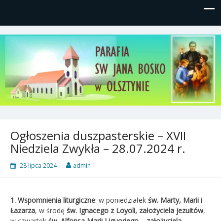
Parafia św, Jana Bosko w
Gutkowo, ul. Żółkiewskiego 1
Olsztynie
Ogłoszenia duszpasterskie – XVII
Niedziela Zwykła – 28.07.2024 r.
28 lipca 2024
admin
1. Wspomnienia liturgiczne
: w poniedziałek
św. Marty, Marii i
Łazarza
, w środę
św. Ignacego z Loyoli,
założyciela jezuitów
,
w czwartek
św. Alfonsa Marii Liguoriego
– założyciela