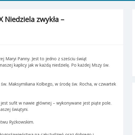
X Niedziela zwykła –
 Maryi Panny. Jest to jedno z sześciu świąt
szej kaplicy jak w każdą niedzielę. Po każdej Mszy św.
k św. Maksymiliana Kolbego, w środę św. Rocha, w czwartek
jest sufit w nawie głównej – wykonywane jest piąte pole.
aszej świątyni.
aństwu Ryżkowskim.
ogosławieństwa na cały tydzień oraz dobrego i