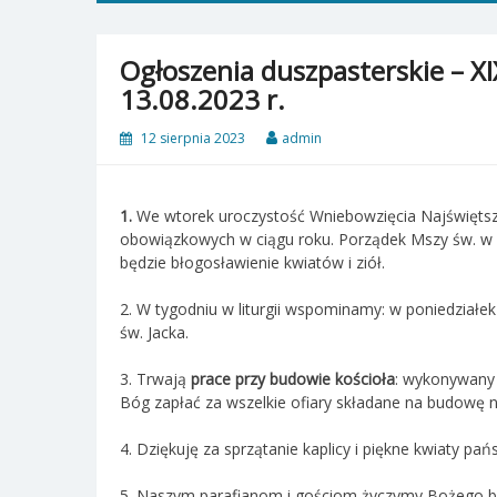
Ogłoszenia duszpasterskie – XI
13.08.2023 r.
12 sierpnia 2023
admin
1.
We wtorek uroczystość Wniebowzięcia Najświętszej
obowiązkowych w ciągu roku. Porządek Mszy św. w na
będzie błogosławienie kwiatów i ziół.
2. W tygodniu w liturgii wspominamy: w poniedziałe
św. Jacka.
3. Trwają
prace przy budowie kościoła
: wykonywany 
Bóg zapłać za wszelkie ofiary składane na budowę n
4. Dziękuję za sprzątanie kaplicy i piękne kwiaty p
5. Naszym parafianom i gościom życzymy Bożego bł