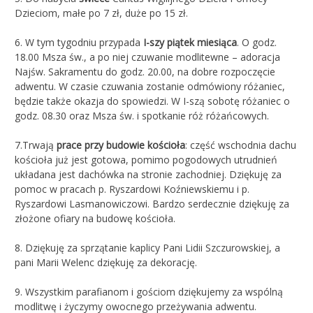
Dzieciom, małe po 7 zł, duże po 15 zł.
6. W tym tygodniu przypada
I-szy piątek miesiąca
. O godz.
18.00 Msza św., a po niej czuwanie modlitewne – adoracja
Najśw. Sakramentu do godz. 20.00, na dobre rozpoczęcie
adwentu. W czasie czuwania zostanie odmówiony różaniec,
będzie także okazja do spowiedzi. W I-szą sobotę różaniec o
godz. 08.30 oraz Msza św. i spotkanie róż różańcowych.
7.Trwają
prace przy budowie kościoła
: część wschodnia dachu
kościoła już jest gotowa, pomimo pogodowych utrudnień
układana jest dachówka na stronie zachodniej. Dziękuję za
pomoc w pracach p. Ryszardowi Koźniewskiemu i p.
Ryszardowi Lasmanowiczowi. Bardzo serdecznie dziękuję za
złożone ofiary na budowę kościoła.
8. Dziękuję za sprzątanie kaplicy Pani Lidii Szczurowskiej, a
pani Marii Welenc dziękuję za dekorację.
9. Wszystkim parafianom i gościom dziękujemy za wspólną
modlitwę i życzymy owocnego przeżywania adwentu.