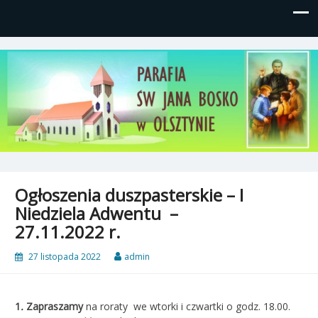
Parafia św, Jana Bosko w
Gutkowo, ul. Żółkiewskiego 1
Olsztynie
Ogłoszenia duszpasterskie – I
Niedziela Adwentu –
27.11.2022 r.
27 listopada 2022
admin
1
.
Zapraszamy
na roraty we wtorki i czwartki o godz. 18.00.