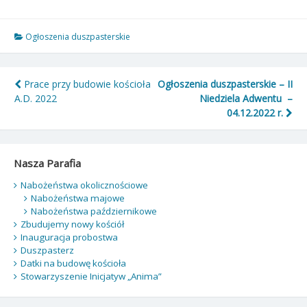
Ogłoszenia duszpasterskie
Nawigacja
Prace przy budowie kościoła
Ogłoszenia duszpasterskie – II
A.D. 2022
Niedziela Adwentu –
wpisu
04.12.2022 r.
Nasza Parafia
Nabożeństwa okolicznościowe
Nabożeństwa majowe
Nabożeństwa październikowe
Zbudujemy nowy kościół
Inauguracja probostwa
Duszpasterz
Datki na budowę kościoła
Stowarzyszenie Inicjatyw „Anima”