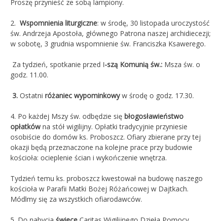
Proszę przynieść ze sobą lampiony.
2.
Wspomnienia liturgiczne
: w środę, 30 listopada uroczystość
św. Andrzeja Apostoła, głównego Patrona naszej archidiecezji;
w sobotę, 3 grudnia wspomnienie św. Franciszka Ksawerego.
Za tydzień, spotkanie przed I
-szą Komunią św.:
Msza św. o
godz. 11.00.
3.
Ostatni
różaniec wypominkowy
w środę o godz. 17.30.
4. Po każdej Mszy św. odbędzie się
błogosławieństwo
opłatków
na stół wigilijny. Opłatki tradycyjnie przyniesie
osobiście do domów ks. Proboszcz. Ofiary zbierane przy tej
okazji będą przeznaczone na kolejne prace przy budowie
kościoła: ocieplenie ścian i wykończenie wnętrza.
Tydzień temu ks. proboszcz kwestował na budowę naszego
kościoła w Parafii Matki Bożej Różańcowej w Dajtkach.
Módlmy się za wszystkich ofiarodawców.
5. Do nabycia
świece
Caritas Wigilijnego Dzieła Pomocy