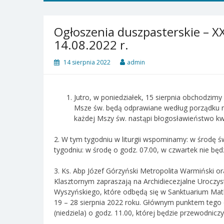
Ogłoszenia duszpasterskie – XX
14.08.2022 r.
14 sierpnia 2022
admin
Jutro, w poniedziałek, 15 sierpnia obchodzim
Msze św. będą odprawiane według porządku nie
każdej Mszy św. nastąpi błogosławieństwo kwi
2. W tym tygodniu w liturgii wspominamy: w środę ś
tygodniu: w środę o godz. 07.00, w czwartek nie będz
3. Ks. Abp Józef Górzyński Metropolita Warmiński o
Klasztornym zapraszają na Archidiecezjalne Uroczyst
Wyszyńskiego, które odbędą się w Sanktuarium Mat
19 – 28 sierpnia 2022 roku. Głównym punktem tego d
(niedziela) o godz. 11.00, której będzie przewodniczy