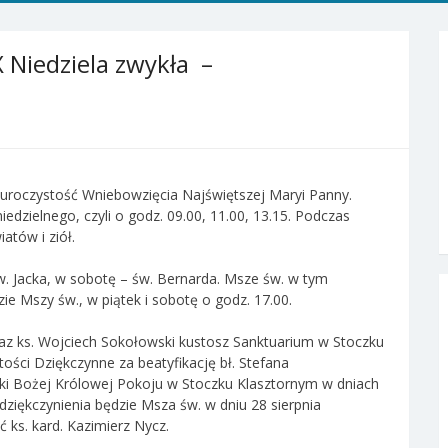
 Niedziela zwykła –
y uroczystość Wniebowzięcia Najświętszej Maryi Panny.
dzielnego, czyli o godz. 09.00, 11.00, 13.15. Podczas
atów i ziół.
w. Jacka, w sobotę – św. Bernarda. Msze św. w tym
ie Mszy św., w piątek i sobotę o godz. 17.00.
raz ks. Wojciech Sokołowski kustosz Sanktuarium w Stoczku
ości Dziękczynne za beatyfikację bł. Stefana
ki Bożej Królowej Pokoju w Stoczku Klasztornym w dniach
ziękczynienia będzie Msza św. w dniu 28 sierpnia
ć ks. kard. Kazimierz Nycz.