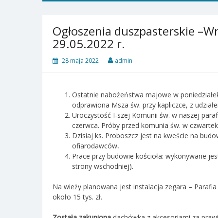
Ogłoszenia duszpasterskie –W
29.05.2022 r.
28 maja 2022
admin
Ostatnie nabożeństwa majowe w poniedziałek i
odprawiona Msza św. przy kapliczce, z udzia
Uroczystość I-szej Komunii św. w naszej paraf
czerwca. Próby przed komunia św. w czwartek, 
Dzisiaj ks. Proboszcz jest na kweście na bud
ofiarodawców
.
Prace przy budowie kościoła: wykonywane jest
strony wschodniej).
Na wieży planowana jest instalacja zegara – Paraf
około 15 tys. zł.
Została zakupiona
dachówka z akcesoriami za prawie