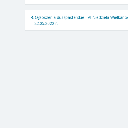
Nawigacja
Ogłoszenia duszpasterskie –VI Niedziela Wielkano
– 22.05.2022 r.
wpisu