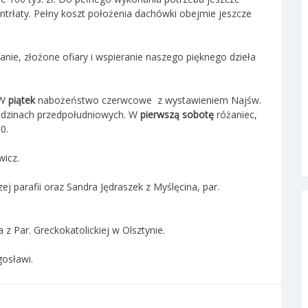
ontrłaty. Pełny koszt położenia dachówki obejmie jeszcze
e, złożone ofiary i wspieranie naszego pięknego dzieła
 W
piątek
nabożeństwo czerwcowe z wystawieniem Najśw.
odzinach przedpołudniowych. W
pierwszą sobotę
różaniec,
0.
wicz.
j parafii oraz Sandra Jędraszek z Myślęcina, par.
 z Par. Greckokatolickiej w Olsztynie.
gosławi.