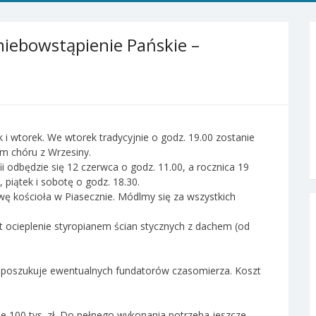
niebowstąpienie Pańskie –
 wtorek. We wtorek tradycyjnie o godz. 19.00 zostanie
łem chóru z Wrzesiny.
ii odbędzie się 12 czerwca o godz. 11.00, a rocznica 19
piątek i sobotę o godz. 18.30.
owę kościoła w Piasecznie. Módlmy się za wszystkich
 ocieplenie styropianem ścian stycznych z dachem (od
ia poszukuje ewentualnych fundatorów czasomierza. Koszt
 100 tys. zł. Do pełnego wykonania potrzeba jeszcze