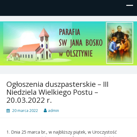
Parafia św, Jana Bosko w
Gutkowo, ul. Żółkiewskiego 1
Olsztynie
Ogłoszenia duszpasterskie – III
Niedziela Wielkiego Postu –
20.03.2022 r.
20 marca 2022
admin
1. Dnia 25 marca br., w najbliższy piątek, w Uroczystość