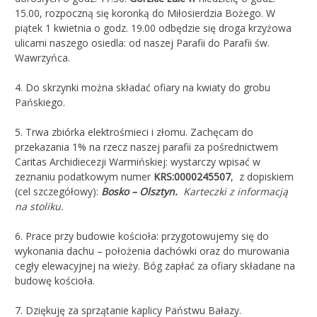
15.00, rozpoczną się koronką do Miłosierdzia Bożego. W
piątek 1 kwietnia o godz. 19.00 odbędzie się droga krzyżowa
ulicami naszego osiedla: od naszej Parafii do Parafii św.
Wawrzyńca.
4. Do skrzynki można składać ofiary na kwiaty do grobu
Pańskiego.
5. Trwa zbiórka elektrośmieci i złomu. Zachęcam do
przekazania 1% na rzecz naszej parafii za pośrednictwem
Caritas Archidiecezji Warmińskiej: wystarczy wpisać w
zeznaniu podatkowym numer
KRS:0000245507
, z dopiskiem
(cel szczegółowy):
Bosko – Olsztyn.
Karteczki z informacją
na stoliku.
6. Prace przy budowie kościoła: przygotowujemy się do
wykonania dachu – położenia dachówki oraz do murowania
cegły elewacyjnej na wieży. Bóg zapłać za ofiary składane na
budowę kościoła.
7.
Dziękuję za sprzątanie kaplicy Państwu Bałazy.