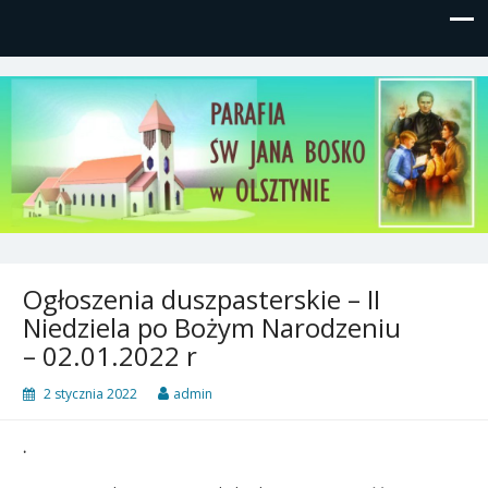
Parafia św, Jana Bosko w
Gutkowo, ul. Żółkiewskiego 1
Olsztynie
Ogłoszenia duszpasterskie – II
Niedziela po Bożym Narodzeniu
– 02.01.2022 r
2 stycznia 2022
admin
.