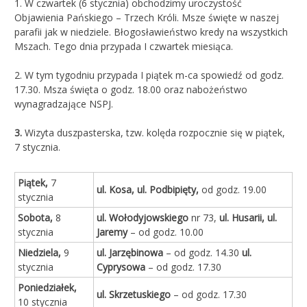
1. W czwartek (6 stycznia) obchodzimy uroczystość
Objawienia Pańskiego – Trzech Króli. Msze święte w naszej
parafii jak w niedziele. Błogosławieństwo kredy na wszystkich
Mszach. Tego dnia przypada I czwartek miesiąca.
2. W tym tygodniu przypada I piątek m-ca spowiedź od godz.
17.30. Msza święta o godz. 18.00 oraz nabożeństwo
wynagradzające NSPJ.
3.
Wizyta duszpasterska, tzw. kolęda rozpocznie się w piątek,
7 stycznia.
Piątek,
7
ul. Kosa, ul. Podbipięty,
od godz. 19.00
stycznia
Sobota,
8
ul. Wołodyjowskiego
nr 73,
ul. Husarii, ul.
stycznia
Jaremy
– od godz. 10.00
Niedziela,
9
ul. Jarzębinowa
– od godz. 14.30
ul.
stycznia
Cyprysowa
– od godz. 17.30
Poniedziałek,
ul. Skrzetuskiego
– od godz. 17.30
10 stycznia