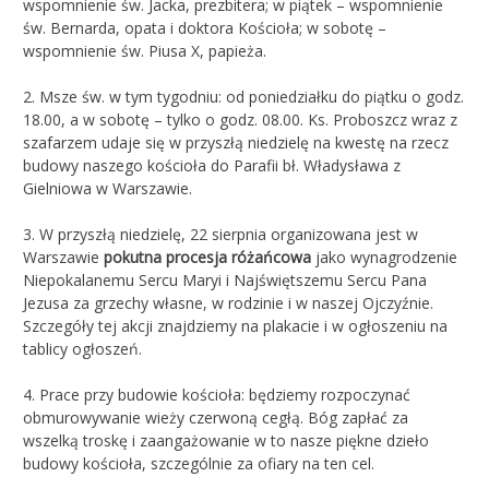
wspomnienie św. Jacka, prezbitera; w piątek – wspomnienie
św. Bernarda, opata i doktora Kościoła; w sobotę –
wspomnienie św. Piusa X, papieża.
2. Msze św. w tym tygodniu: od poniedziałku do piątku o godz.
18.00, a w sobotę – tylko o godz. 08.00. Ks. Proboszcz wraz z
szafarzem udaje się w przyszłą niedzielę na kwestę na rzecz
budowy naszego kościoła do Parafii bł. Władysława z
Gielniowa w Warszawie.
3. W przyszłą niedzielę, 22 sierpnia organizowana jest w
Warszawie
pokutna procesja różańcowa
jako wynagrodzenie
Niepokalanemu Sercu Maryi i Najświętszemu Sercu Pana
Jezusa za grzechy własne, w rodzinie i w naszej Ojczyźnie.
Szczegóły tej akcji znajdziemy na plakacie i w ogłoszeniu na
tablicy ogłoszeń.
4. Prace przy budowie kościoła: będziemy rozpoczynać
obmurowywanie wieży czerwoną cegłą. Bóg zapłać za
wszelką troskę i zaangażowanie w to nasze piękne dzieło
budowy kościoła, szczególnie za ofiary na ten cel.