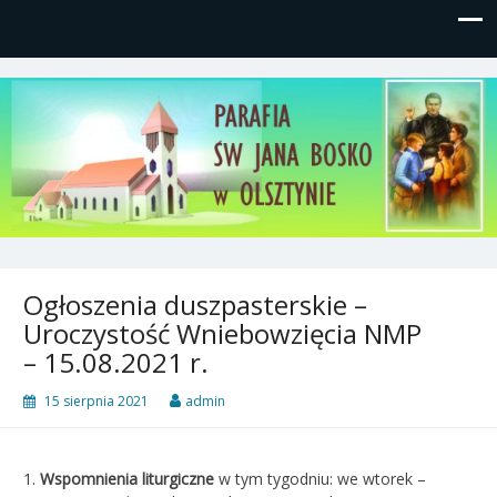
Parafia św, Jana Bosko w
Gutkowo, ul. Żółkiewskiego 1
Olsztynie
Ogłoszenia duszpasterskie –
Uroczystość Wniebowzięcia NMP
– 15.08.2021 r.
15 sierpnia 2021
admin
1.
Wspomnienia liturgiczne
w tym tygodniu: we wtorek –