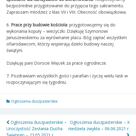
bezpośrednie przygotowanie do przyjęcia tego sakramentu.
Zapraszam młodzież z klas VII i VIII. Obecność obowiązkowa.
6.
Prace przy budowie kościoła
: przygotowujemy się do
wykonania kopuły – wieżyczki. Dziękuję Szymonowi
Januszewskiemu za wyrównanie placu. Bóg zapłać wszystkim
ofiarodawcom, którzy wspierają dzieło budowy naszej
świątyni.
Dziękuję pani Dorocie Więcek za prace ogrodnicze.
7. Pozdrawiam wszystkich gości i parafian i życzę wielu łask w
rozpoczynającym się tygodniu.
Ogłoszenia duszpasterskie
Nawigacja
Ogłoszenia duszpasterskie –
Ogłoszenia duszpasterskie – X
Uroczystość Zesłania Ducha
niedziela zwykła – 06.06.2021 r.
wpisu
Świętego – 23.05.2021 r.