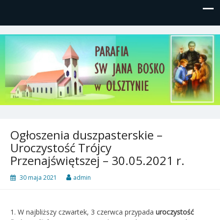
Parafia św, Jana Bosko w
Gutkowo, ul. Żółkiewskiego 1
Olsztynie
Ogłoszenia duszpasterskie –
Uroczystość Trójcy
Przenajświętszej – 30.05.2021 r.
30 maja 2021
admin
1. W najbliższy czwartek, 3 czerwca przypada
uroczystość