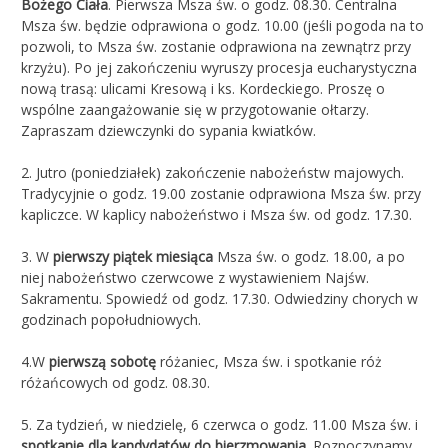
Bożego Ciała
. Pierwsza Msza św. o godz. 08.30. Centralna
Msza św. będzie odprawiona o godz. 10.00 (jeśli pogoda na to
pozwoli, to Msza św. zostanie odprawiona na zewnątrz przy
krzyżu). Po jej zakończeniu wyruszy procesja eucharystyczna
nową trasą: ulicami Kresową i ks. Kordeckiego. Proszę o
wspólne zaangażowanie się w przygotowanie ołtarzy.
Zapraszam dziewczynki do sypania kwiatków.
2. Jutro (poniedziałek) zakończenie nabożeństw majowych.
Tradycyjnie o godz. 19.00 zostanie odprawiona Msza św. przy
kapliczce. W kaplicy nabożeństwo i Msza św. od godz. 17.30.
3. W
pierwszy piątek miesiąca
Msza św. o godz. 18.00, a po
niej nabożeństwo czerwcowe z wystawieniem Najśw.
Sakramentu. Spowiedź od godz. 17.30. Odwiedziny chorych w
godzinach popołudniowych.
4.W
pierwszą sobotę
różaniec, Msza św. i spotkanie róż
różańcowych od godz. 08.30.
5. Za tydzień, w niedzielę, 6 czerwca o godz. 11.00 Msza św. i
spotkanie dla kandydatów do bierzmowania
. Rozpoczynamy