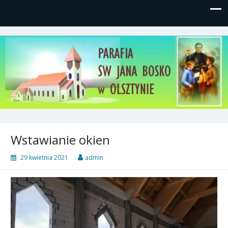
Parafia św, Jana Bosko w
Gutkowo, ul. Żółkiewskiego 1
Olsztynie
Wstawianie okien
29 kwietnia 2021
admin