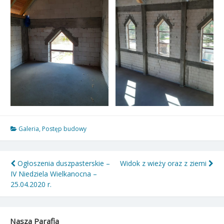
Galeria
,
Postęp budowy
Nawigacja
Ogłoszenia duszpasterskie –
Widok z wieży oraz z ziemi
IV Niedziela Wielkanocna –
wpisu
25.04.2020 r.
Nasza Parafia