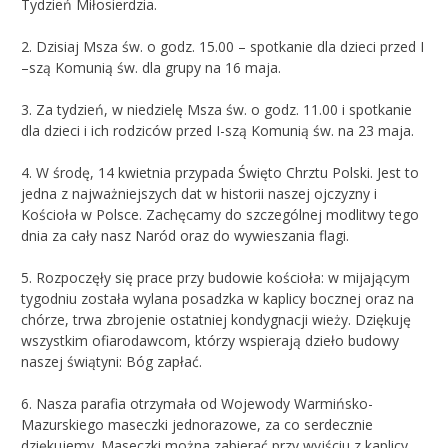
Tydzień Miłosierdzia.
2. Dzisiaj Msza św. o godz. 15.00 – spotkanie dla dzieci przed I
–szą Komunią św. dla grupy na 16 maja.
3. Za tydzień, w niedzielę Msza św. o godz. 11.00 i spotkanie
dla dzieci i ich rodziców przed I-szą Komunią św. na 23 maja.
4. W środę, 14 kwietnia przypada Święto Chrztu Polski. Jest to
jedna z najważniejszych dat w historii naszej ojczyzny i
Kościoła w Polsce. Zachęcamy do szczególnej modlitwy tego
dnia za cały nasz Naród oraz do wywieszania flagi.
5. Rozpoczęły się prace przy budowie kościoła: w mijającym
tygodniu została wylana posadzka w kaplicy bocznej oraz na
chórze, trwa zbrojenie ostatniej kondygnacji wieży. Dziękuję
wszystkim ofiarodawcom, którzy wspierają dzieło budowy
naszej świątyni: Bóg zapłać.
6. Nasza parafia otrzymała od Wojewody Warmińsko-
Mazurskiego maseczki jednorazowe, za co serdecznie
dziękujemy. Maseczki można zabierać przy wyjściu z kaplicy.