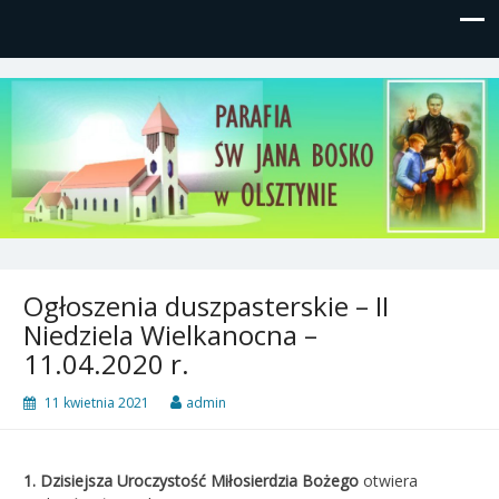
Parafia św, Jana Bosko w
Gutkowo, ul. Żółkiewskiego 1
Olsztynie
Ogłoszenia duszpasterskie – II
Niedziela Wielkanocna –
11.04.2020 r.
11 kwietnia 2021
admin
1.
Dzisiejsza
Uroczystość Miłosierdzia Bożego
otwiera