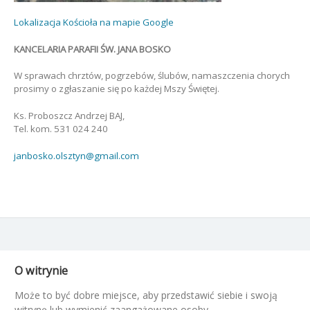
Lokalizacja Kościoła na mapie Google
KANCELARIA PARAFII ŚW. JANA BOSKO
W sprawach chrztów, pogrzebów, ślubów, namaszczenia chorych
prosimy o zgłaszanie się po każdej Mszy Świętej.
Ks. Proboszcz Andrzej BAJ,
Tel. kom. 531 024 240
janbosko.olsztyn@gmail.com
O witrynie
Może to być dobre miejsce, aby przedstawić siebie i swoją
witrynę lub wymienić zaangażowane osoby.