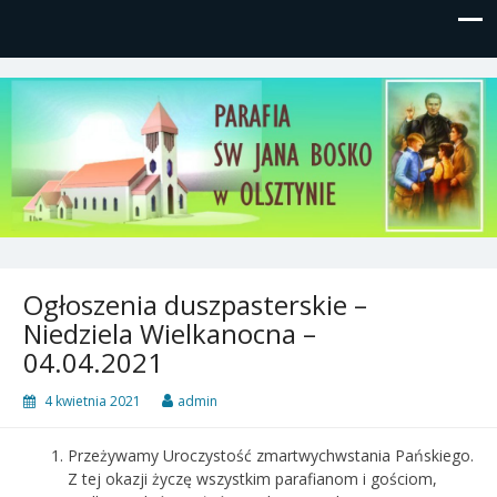
Parafia św, Jana Bosko w
Gutkowo, ul. Żółkiewskiego 1
Olsztynie
Ogłoszenia duszpasterskie –
Niedziela Wielkanocna –
04.04.2021
4 kwietnia 2021
admin
Przeżywamy Uroczystość zmartwychwstania Pańskiego.
Z tej okazji życzę wszystkim parafianom i gościom,