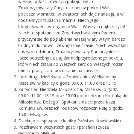
wielkiej radości, miłości i pokoju, niech
Zmartwychwstały Chrystus obecny pośród Was,
pociesza w smutku, w zwątpieniach daje nadzieję, a w
codziennych trudach umacnia! Niech Jego
błogosławieństwo ogarnie Was i Waszych najbliższych!
Niech to spotkanie ze Zmartwychwstałym Panem
przyczyni się do pogłębienia naszej wiary w tym bardzo
trudnym duchowo i zewnętrznie czasie. Niech wszystkim
naszym rodzinom, Zmartwychwstały Pan przyniesie
jakże potrzebny dzisiaj dar nadprzyrodzonego pokoju,
który niech zstąpi do Waszych serc do Waszych rodzin,
miejsc pracy i tam pozostanie na zawsze.
Jutro drugi dzień świąt – Poniedziałek Wielkanocny.
Msze św. w kaplicy o godz. 09.00, 11.00 oraz 13.15.
Za tydzień Niedziela Miłosierdzia, Msze św. o godz.
09.00, 11.00, 13.15 oraz
15.00
(poprzedzona Koronką do
Miłosierdzia Bożego). Spotkanie dzieci przed I-szą
Komunią św. oraz ich rodziców rozpocznie się o godz.
15.00 Mszą św.
Dziękuję za sprzątanie kaplicy Państwu Koźniewskim.
Pozdrawiam wszystkich gości i parafian i życzę
radosnego Alleluja!