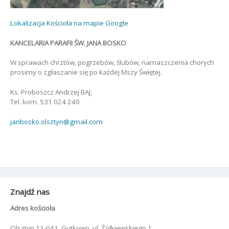
Lokalizacja Kościoła na mapie Google
KANCELARIA PARAFII ŚW. JANA BOSKO
W sprawach chrztów, pogrzebów, ślubów, namaszczenia chorych
prosimy o zgłaszanie się po każdej Mszy Świętej.
Ks. Proboszcz Andrzej BAJ,
Tel. kom. 531 024 240
janbosko.olsztyn@gmail.com
Znajdź nas
Adres kościoła
Olsztyn 11-041, Gutkowo, ul. Żółkiewskiego 1