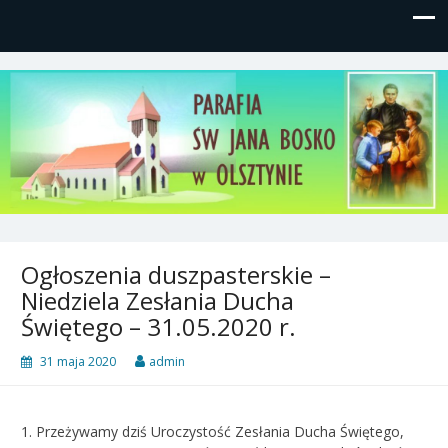
Parafia św, Jana Bosko w
Gutkowo, ul. Żółkiewskiego 1
Olsztynie
Ogłoszenia duszpasterskie –
Niedziela Zesłania Ducha
Świętego – 31.05.2020 r.
31 maja 2020
admin
1. Przeżywamy dziś Uroczystość Zesłania Ducha Świętego,