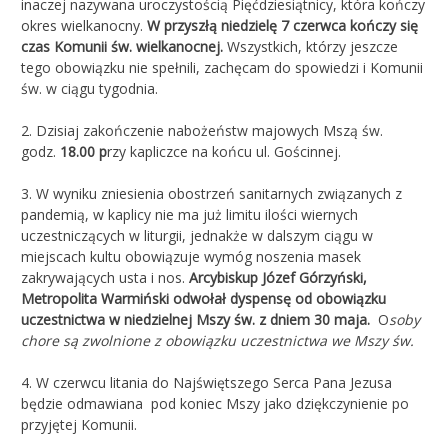
inaczej nazywana uroczystością Pięćdziesiątnicy, która kończy
okres wielkanocny.
W przyszłą niedzielę 7 czerwca kończy się
czas
Komunii św. wielkanocnej
.
Wszystkich, którzy jeszcze
tego obowiązku nie spełnili, zachęcam do spowiedzi i Komunii
św. w ciągu tygodnia.
2. Dzisiaj zakończenie nabożeństw majowych Mszą św.
godz.
18.00
p
rzy kapliczce na końcu ul. Gościnnej.
3. W wyniku zniesienia obostrzeń sanitarnych związanych z
pandemią, w kaplicy nie ma już limitu ilości wiernych
uczestniczących w liturgii, jednakże w dalszym ciągu w
miejscach kultu obowiązuje wymóg noszenia masek
zakrywających usta i nos.
Arcybiskup Józef Górzyński,
Metropolita Warmiński
odwołał dyspensę
od obowiązku
uczestnictwa w niedzielnej Mszy św. z dniem 30 maja.
O
soby
chore są zwolnione z obowiązku uczestnictwa we Mszy św.
4. W czerwcu litania do Najświętszego Serca Pana Jezusa
będzie odmawiana pod koniec Mszy jako dziękczynienie po
przyjętej Komunii.