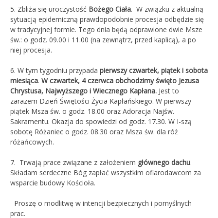
5. Zbliża się uroczystość
Bożego Ciała
. W związku z aktualną
sytuacją epidemiczną prawdopodobnie procesja odbędzie się
w tradycyjnej formie. Tego dnia będą odprawione dwie Msze
św.: o godz. 09.00 i 11.00 (na zewnątrz, przed kaplicą), a po
niej procesja.
6. W tym tygodniu przypada
pierwszy czwartek, piątek i sobota
miesiąca
.
W czwartek, 4 czerwca obchodzimy święto Jezusa
Chrystusa, Najwyższego i Wiecznego Kapłana.
Jest to
zarazem Dzień Świętości Życia Kapłańskiego. W pierwszy
piątek Msza św. o godz. 18.00 oraz Adoracja Najśw.
Sakramentu. Okazja do spowiedzi od godz. 17.30. W I-szą
sobotę Różaniec o godz. 08.30 oraz Msza św. dla róż
różańcowych.
7. Trwają prace związane z założeniem
głównego dachu
.
Składam serdeczne Bóg zapłać wszystkim ofiarodawcom za
wsparcie budowy Kościoła.
Proszę o modlitwę w intencji bezpiecznych i pomyślnych
prac.