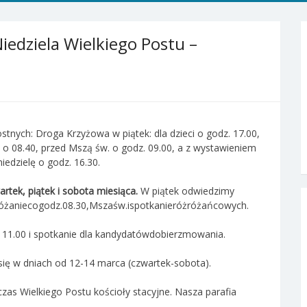
Niedziela Wielkiego Postu –
nych: Droga Krzyżowa w piątek: dla dzieci o godz. 17.00,
lę o 08.40, przed Mszą św. o godz. 09.00, a z wystawieniem
edzielę o godz. 16.30.
artek,
piątek i sobota miesiąca.
W piątek odwiedzimy
óżaniecogodz.08.30,Mszaśw.ispotkanieróżróżańcowych.
z. 11.00 i spotkanie dla kandydatówdobierzmowania.
 się w dniach od 12-14 marca (czwartek-sobota).
czas Wielkiego Postu kościoły stacyjne. Nasza parafia