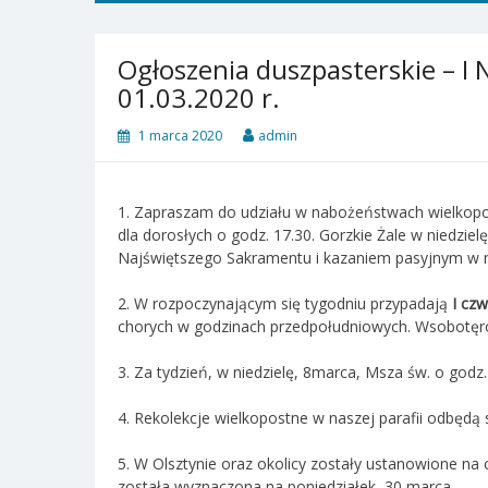
Ogłoszenia duszpasterskie – I 
01.03.2020 r.
1 marca 2020
admin
1. Zapraszam do udziału w nabożeństwach wielkopost
dla dorosłych o godz. 17.30. Gorzkie Żale w niedzie
Najświętszego Sakramentu i kazaniem pasyjnym w ni
2. W rozpoczynającym się tygodniu przypadają
I czw
chorych w godzinach przedpołudniowych. Wsobotęr
3. Za tydzień, w niedzielę, 8marca, Msza św. o god
4. Rekolekcje wielkopostne w naszej parafii odbędą
5. W Olsztynie oraz okolicy zostały ustanowione na 
została wyznaczona na poniedziałek, 30 marca.