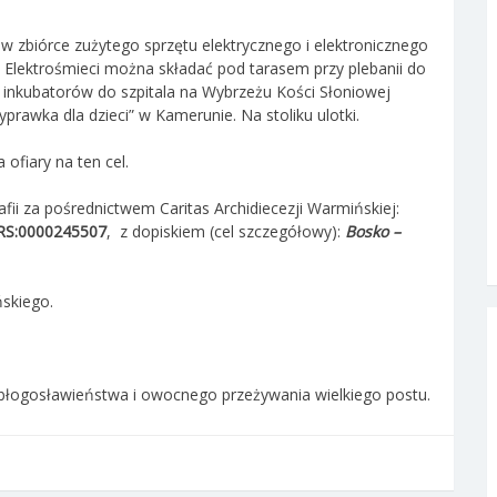
w zbiórce zużytego sprzętu elektrycznego i elektronicznego
). Elektrośmieci można składać pod tarasem przy plebanii do
inkubatorów do szpitala na Wybrzeżu Kości Słoniowej
prawka dla dzieci” w Kamerunie. Na stoliku ulotki.
 ofiary na ten cel.
ii za pośrednictwem Caritas Archidiecezji Warmińskiej:
RS:0000245507
, z dopiskiem (cel szczegółowy):
Bosko –
ńskiego.
błogosławieństwa i owocnego przeżywania wielkiego postu.