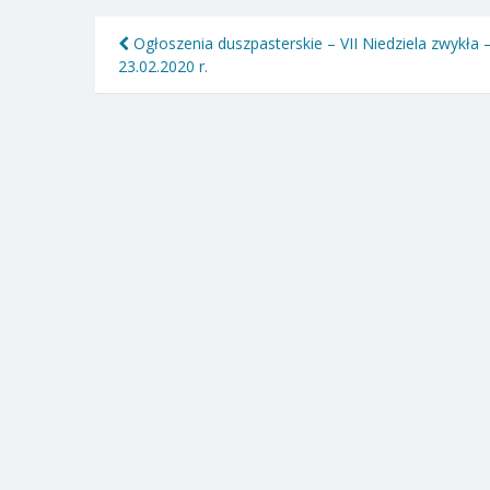
Nawigacja
Ogłoszenia duszpasterskie – VII Niedziela zwykła 
23.02.2020 r.
wpisu