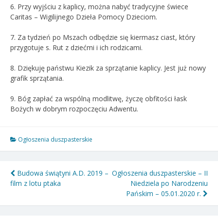
6. Przy wyjściu z kaplicy, można nabyć tradycyjne świece
Caritas – Wigilijnego Dzieła Pomocy Dzieciom.
7. Za tydzień po Mszach odbędzie się kiermasz ciast, który
przygotuje s. Rut z dziećmi i ich rodzicami.
8. Dziękuję państwu Kiezik za sprzątanie kaplicy. Jest już nowy
grafik sprzątania.
9. Bóg zapłać za wspólną modlitwę, życzę obfitości łask
Bożych w dobrym rozpoczęciu Adwentu.
Ogłoszenia duszpasterskie
Nawigacja
Budowa świątyni A.D. 2019 –
Ogłoszenia duszpasterskie – II
film z lotu ptaka
Niedziela po Narodzeniu
wpisu
Pańskim – 05.01.2020 r.