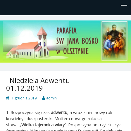
Parafia św, Jana Bosko w
Gutkowo, ul. Żółkiewskiego 1
Olsztynie
I Niedziela Adwentu –
01.12.2019
1 grudnia 2019
admin
1. Rozpoczyna się czas
adwentu
, a wraz z nim nowy rok
kościelny i duszpasterski. Mottem nowego roku są
słowa:
„Wielka tajemnica wiary”
. Rozpoczyna on trzyletni cykl
formacyjny, który będzie poświęcony Eucharystii. Pogłębienie