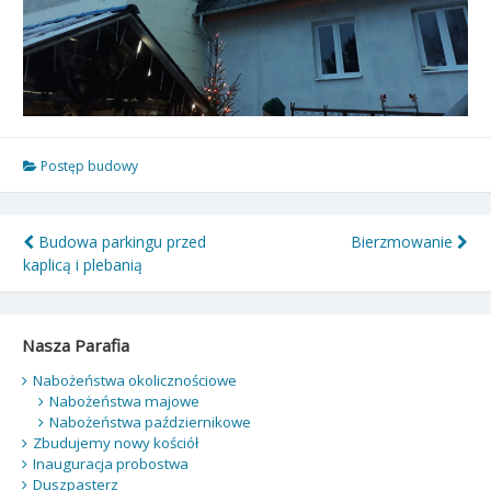
Postęp budowy
Nawigacja
Budowa parkingu przed
Bierzmowanie
kaplicą i plebanią
wpisu
Nasza Parafia
Nabożeństwa okolicznościowe
Nabożeństwa majowe
Nabożeństwa październikowe
Zbudujemy nowy kościół
Inauguracja probostwa
Duszpasterz