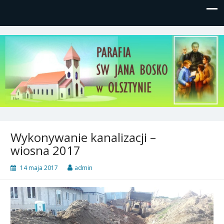
Parafia św, Jana Bosko w
Gutkowo, ul. Żółkiewskiego 1
Olsztynie
Wykonywanie kanalizacji –
wiosna 2017
14 maja 2017
admin