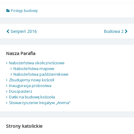
Postęp budowy
Nawigacja
Sierpień 2016
Budowa 2
wpisu
Nasza Parafia
Nabożeństwa okolicznościowe
Nabożeństwa majowe
Nabożeństwa październikowe
Zbudujemy nowy kościół
Inauguracja probostwa
Duszpasterz
Datki na budowę kościoła
Stowarzyszenie Inicjatyw „Anima”
Strony katolickie