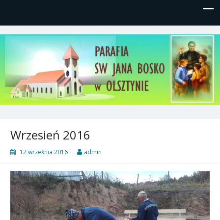
Parafia św, Jana Bosko w
Gutkowo, ul. Żółkiewskiego 1
Olsztynie
Wrzesień 2016
12 września 2016
admin