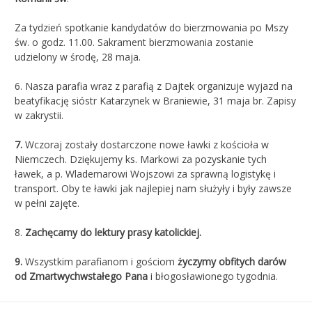
Za tydzień spotkanie kandydatów do bierzmowania po Mszy
św. o godz. 11.00. Sakrament bierzmowania zostanie
udzielony w środę, 28 maja.
6. Nasza parafia wraz z parafią z Dajtek organizuje wyjazd na
beatyfikację sióstr Katarzynek w Braniewie, 31 maja br. Zapisy
w zakrystii.
7.
Wczoraj zostały dostarczone nowe ławki z kościoła w
Niemczech. Dziękujemy ks. Markowi za pozyskanie tych
ławek, a p. Wlademarowi Wojszowi za sprawną logistykę i
transport. Oby te ławki jak najlepiej nam służyły i były zawsze
w pełni zajęte.
8.
Zachęcamy do lektury prasy katolickiej.
9.
Wszystkim parafianom i gościom
życzymy obfitych darów
od Zmartwychwstałego Pana
i błogosławionego tygodnia.