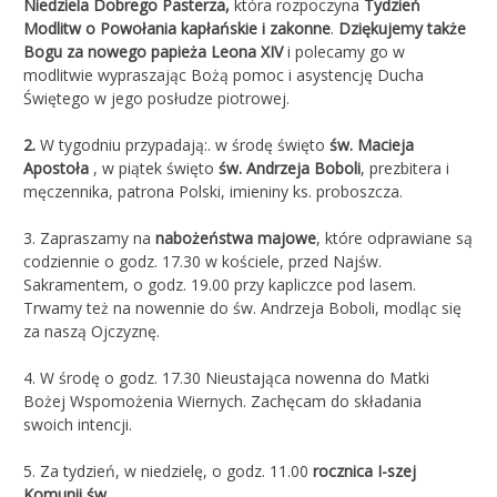
Niedziela Dobrego Pasterza,
która rozpoczyna
Tydzień
Modlitw o Powołania kapłańskie i zakonne
.
Dziękujemy także
Bogu za nowego papieża Leona XIV
i polecamy go w
modlitwie wypraszając Bożą pomoc i asystencję Ducha
Świętego w jego posłudze piotrowej.
2.
W tygodniu przypadają:. w środę święto
św. Macieja
Apostoła
, w piątek święto
św. Andrzeja Boboli
, prezbitera i
męczennika, patrona Polski, imieniny ks. proboszcza.
3. Zapraszamy na
nabożeństwa majowe
, które odprawiane są
codziennie o godz. 17.30 w kościele, przed Najśw.
Sakramentem, o godz. 19.00 przy kapliczce pod lasem.
Trwamy też na nowennie do św. Andrzeja Boboli, modląc się
za naszą Ojczyznę.
4. W środę o godz. 17.30 Nieustająca nowenna do Matki
Bożej Wspomożenia Wiernych. Zachęcam do składania
swoich intencji.
5. Za tydzień, w niedzielę, o godz. 11.00
rocznica I-szej
Komunii św
.