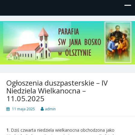
Parafia św, Jana Bosko w
Gutkowo, ul. Żółkiewskiego 1
Olsztynie
Ogłoszenia duszpasterskie – IV
Niedziela Wielkanocna –
11.05.2025
11 maja 2025
admin
1
.
Dziś czwarta niedziela wielkanocna obchodzona jako