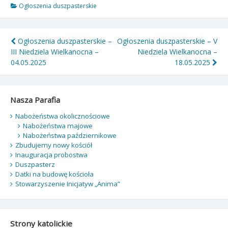
Ogłoszenia duszpasterskie
Nawigacja
Ogłoszenia duszpasterskie –
Ogłoszenia duszpasterskie – V
III Niedziela Wielkanocna –
Niedziela Wielkanocna –
wpisu
04.05.2025
18.05.2025
Nasza Parafia
Nabożeństwa okolicznościowe
Nabożeństwa majowe
Nabożeństwa październikowe
Zbudujemy nowy kościół
Inauguracja probostwa
Duszpasterz
Datki na budowę kościoła
Stowarzyszenie Inicjatyw „Anima”
Strony katolickie