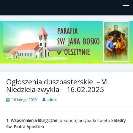
Parafia św, Jana Bosko w
Gutkowo, ul. Żółkiewskiego 1
Olsztynie
Ogłoszenia duszpasterskie – VI
Niedziela zwykła – 16.02.2025
16 lutego 2025
admin
1
.
Wspomnienia liturgiczne
: w sobotę przypada święto
katedry
św. Piotra Apostoła