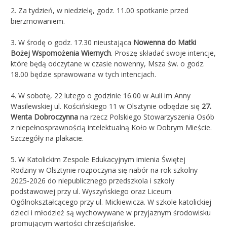
2. Za tydzień, w niedzielę, godz. 11.00 spotkanie przed
bierzmowaniem.
3. W środę o godz. 17.30 nieustająca
Nowenna do Matki
Bożej Wspomożenia Wiernych
. Proszę składać swoje intencje,
które będą odczytane w czasie nowenny, Msza św. o godz.
18.00 będzie sprawowana w tych intencjach.
4. W sobotę, 22 lutego o godzinie 16.00 w Auli im Anny
Wasilewskiej ul. Kościńskiego 11 w Olsztynie odbędzie się
27.
Wenta Dobroczynna
na rzecz Polskiego Stowarzyszenia Osób
z niepełnosprawnością intelektualną Koło w Dobrym Mieście.
Szczegóły na plakacie.
5. W Katolickim Zespole Edukacyjnym imienia Świętej
Rodziny w Olsztynie rozpoczyna się nabór na rok szkolny
2025-2026 do niepublicznego przedszkola i szkoły
podstawowej przy ul. Wyszyńskiego oraz Liceum
Ogólnokształcącego przy ul. Mickiewicza. W szkole katolickiej
dzieci i młodzież są wychowywane w przyjaznym środowisku
promującym wartości chrześcijańskie.