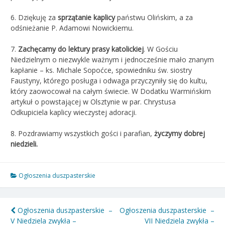
6. Dziękuję za
sprzątanie kaplicy
państwu Olińskim, a za
odśnieżanie P. Adamowi Nowickiemu.
7.
Zachęcamy do lektury prasy katolickiej
. W Gościu
Niedzielnym o niezwykle ważnym i jednocześnie mało znanym
kapłanie – ks. Michale Sopoćce, spowiedniku św. siostry
Faustyny, którego posługa i odwaga przyczyniły się do kultu,
który zaowocował na całym świecie. W Dodatku Warmińskim
artykuł o powstającej w Olsztynie w par. Chrystusa
Odkupiciela kaplicy wieczystej adoracji.
8. Pozdrawiamy wszystkich gości i parafian,
życzymy dobrej
niedzieli.
Ogłoszenia duszpasterskie
Nawigacja
Ogłoszenia duszpasterskie –
Ogłoszenia duszpasterskie –
V Niedziela zwykła –
VII Niedziela zwykła –