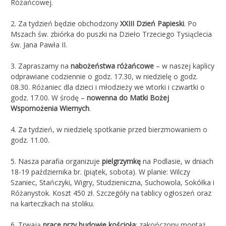
Różańcowej.
2. Za tydzień będzie obchodzony
XXIII Dzień Papieski
. Po
Mszach św. zbiórka do puszki na Dzieło Trzeciego Tysiąclecia
św. Jana Pawła II.
3. Zapraszamy na
nabożeństwa różańcowe
– w naszej kaplicy
odprawiane codziennie o godz. 17.30, w niedzielę o godz.
08.30. Różaniec dla dzieci i młodzieży we wtorki i czwartki o
godz. 17.00. W środę –
nowenna do Matki Bożej
Wspomożenia Wiernych
.
4. Za tydzień, w niedzielę spotkanie przed bierzmowaniem o
godz. 11.00.
5. Nasza parafia organizuje
pielgrzymkę
na Podlasie, w dniach
18-19 października br. (piątek, sobota). W planie: Wilczy
Szaniec, Stańczyki, Wigry, Studzieniczna, Suchowola, Sokółka i
Różanystok. Koszt 450 zł. Szczegóły na tablicy ogłoszeń oraz
na karteczkach na stoliku.
6. Trwają
prace przy budowie kościoła
: zakończony montaż