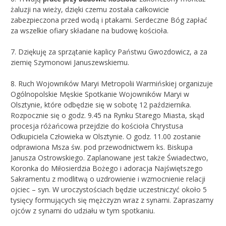
żaluzji na wieży, dzięki czemu została całkowicie
zabezpieczona przed wodą i ptakami. Serdeczne Bóg zapłać
za wszelkie ofiary składane na budowę kościoła.
7. Dziękuję za sprzątanie kaplicy Państwu Gwozdowicz, a za
ziemię Szymonowi Januszewskiemu.
8. Ruch Wojowników Maryi Metropolii Warmińskiej organizuje
Ogólnopolskie Męskie Spotkanie Wojowników Maryi w
Olsztynie, które odbędzie się w sobotę 12 października.
Rozpocznie się o godz. 9.45 na Rynku Starego Miasta, skąd
procesja różańcowa przejdzie do kościoła Chrystusa
Odkupiciela Człowieka w Olsztynie. O godz. 11.00 zostanie
odprawiona Msza św. pod przewodnictwem ks. Biskupa
Janusza Ostrowskiego. Zaplanowane jest także Świadectwo,
Koronka do Miłosierdzia Bożego i adoracja Najświętszego
Sakramentu z modlitwą o uzdrowienie i wzmocnienie relacji
ojciec – syn. W uroczystościach będzie uczestniczyć około 5
tysięcy formujących się mężczyzn wraz z synami. Zapraszamy
ojców z synami do udziału w tym spotkaniu.