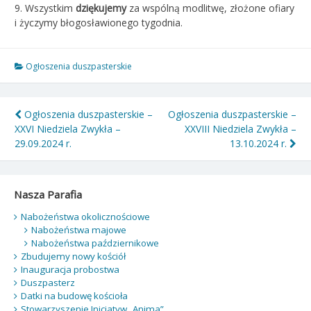
9. Wszystkim
dziękujemy
za wspólną modlitwę, złożone ofiary
i życzymy błogosławionego tygodnia.
Ogłoszenia duszpasterskie
Nawigacja
Ogłoszenia duszpasterskie –
Ogłoszenia duszpasterskie –
XXVI Niedziela Zwykła –
XXVIII Niedziela Zwykła –
wpisu
29.09.2024 r.
13.10.2024 r.
Nasza Parafia
Nabożeństwa okolicznościowe
Nabożeństwa majowe
Nabożeństwa październikowe
Zbudujemy nowy kościół
Inauguracja probostwa
Duszpasterz
Datki na budowę kościoła
Stowarzyszenie Inicjatyw „Anima”