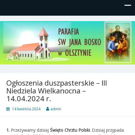
Parafia św, Jana Bosko w
Gutkowo, ul. Żółkiewskiego 1
Olsztynie
Ogłoszenia duszpasterskie – III
Niedziela Wielkanocna –
14.04.2024 r.
14 kwietnia 2024
admin
1.
Przeżywamy dzisiaj
Święto Chrztu Polski
. Dzisiaj przypada