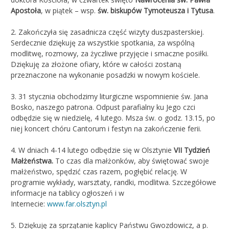
Apostoła
, w piątek – wsp.
św. biskupów Tymoteusza i Tytusa
.
2. Zakończyła się zasadnicza część wizyty duszpasterskiej.
Serdecznie dziękuję za wszystkie spotkania, za wspólną
modlitwę, rozmowy, za życzliwe przyjęcie i smaczne posiłki.
Dziękuję za złożone ofiary, które w całości zostaną
przeznaczone na wykonanie posadzki w nowym kościele.
3. 31 stycznia obchodzimy liturgiczne wspomnienie św. Jana
Bosko, naszego patrona. Odpust parafialny ku Jego czci
odbędzie się w niedzielę, 4 lutego. Msza św. o godz. 13.15, po
niej koncert chóru Cantorum i festyn na zakończenie ferii.
4. W dniach 4-14 lutego odbędzie się w Olsztynie
VII Tydzień
Małżeństwa.
To czas dla małżonków, aby świętować swoje
małżeństwo, spędzić czas razem, pogłębić relację. W
programie wykłady, warsztaty, randki, modlitwa. Szczegółowe
informacje na tablicy ogłoszeń i w
Internecie:
www.far.olsztyn.pl
5. Dziękuję za sprzątanie kaplicy Państwu Gwozdowicz, a p.