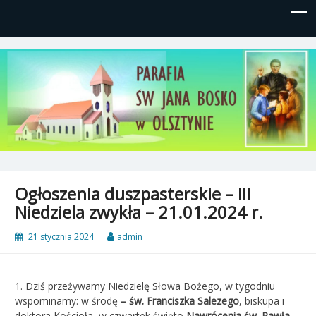
Parafia św, Jana Bosko w
Gutkowo, ul. Żółkiewskiego 1
Olsztynie
Ogłoszenia duszpasterskie – III
Niedziela zwykła – 21.01.2024 r.
21 stycznia 2024
admin
1. Dziś przeżywamy Niedzielę Słowa Bożego, w tygodniu
wspominamy: w środę
– św. Franciszka Salezego
, biskupa i
doktora Kościoła, w czwartek święto
Nawrócenia św. Pawła