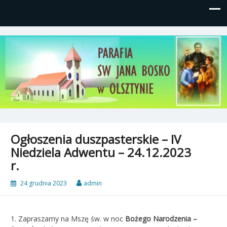
Parafia św, Jana Bosko w
Gutkowo, ul. Żółkiewskiego 1
Olsztynie
Ogłoszenia duszpasterskie – IV
Niedziela Adwentu – 24.12.2023
r.
24 grudnia 2023
admin
1. Zapraszamy na Mszę św. w noc
Bożego Narodzenia –