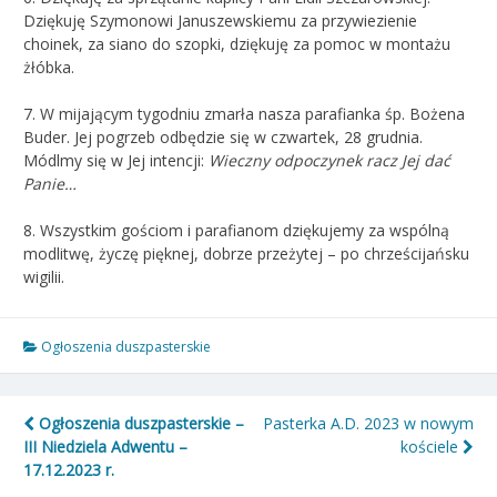
Dziękuję Szymonowi Januszewskiemu za przywiezienie
choinek, za siano do szopki, dziękuję za pomoc w montażu
żłóbka.
7. W mijającym tygodniu zmarła nasza parafianka śp. Bożena
Buder. Jej pogrzeb odbędzie się w czwartek, 28 grudnia.
Módlmy się w Jej intencji:
Wieczny odpoczynek racz Jej dać
Panie…
8. Wszystkim gościom i parafianom dziękujemy za wspólną
modlitwę, życzę pięknej, dobrze przeżytej – po chrześcijańsku
wigilii.
Ogłoszenia duszpasterskie
Nawigacja
Ogłoszenia duszpasterskie –
Pasterka A.D. 2023 w nowym
III Niedziela Adwentu –
kościele
wpisu
17.12.2023 r.