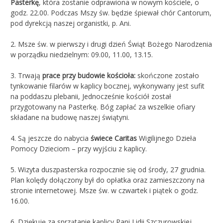
Pasterkę
, która zostanie odprawiona w nowym kościele, o
godz. 22.00. Podczas Mszy św. będzie śpiewał chór Cantorum,
pod dyrekcją naszej organistki, p. Ani.
2. Msze św. w pierwszy i drugi dzień Świąt Bożego Narodzenia
w porządku niedzielnym: 09.00, 11.00, 13.15.
3. Trwają
prace przy budowie kościoła:
skończone zostało
tynkowanie filarów w kaplicy bocznej, wykonywany jest sufit
na poddaszu plebanii, Jednocześnie kościół został
przygotowany na Pasterkę. Bóg zapłać za wszelkie ofiary
składane na budowę naszej świątyni.
4. Są jeszcze do nabycia
świece Caritas
Wigilijnego Dzieła
Pomocy Dzieciom – przy wyjściu z kaplicy.
5. Wizyta duszpasterska rozpocznie się od środy, 27 grudnia.
Plan kolędy dołączony był do opłatka oraz zamieszczony na
stronie internetowej. Msze św. w czwartek i piątek o godz.
16.00.
6. Dziękuję za sprzątanie kaplicy Pani Lidii Szczurowskiej.