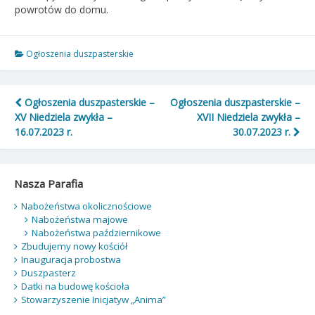
powrotów do domu.
Ogłoszenia duszpasterskie
Nawigacja
Ogłoszenia duszpasterskie –
Ogłoszenia duszpasterskie –
XV Niedziela zwykła –
XVII Niedziela zwykła –
wpisu
16.07.2023 r.
30.07.2023 r.
Nasza Parafia
Nabożeństwa okolicznościowe
Nabożeństwa majowe
Nabożeństwa październikowe
Zbudujemy nowy kościół
Inauguracja probostwa
Duszpasterz
Datki na budowę kościoła
Stowarzyszenie Inicjatyw „Anima”