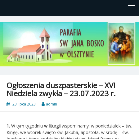
Parafia św, Jana Bosko w
Gutkowo, ul. Żółkiewskiego 1
Olsztynie
Ogłoszenia duszpasterskie – XVI
Niedziela zwykła – 23.07.2023 r.
23 lipca 2023
admin
1.
W tym tygodniu
w liturgii
wspominamy: w poniedziałek – św.
Kingę, we wtorek święto św. Jakuba, apostoła, w środę – św.
Joachima i Annę, rodziców Najświętszej Maryi Panny, w