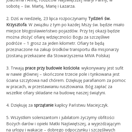
sobotę – św. Martę, Marię i Łazarza.
2. Dziś w niedzielę, 23 lipca rozpoczynamy
Tydzień św.
Krzysztofa
. W związku z tym po każdej Mszy św. będzie miało
miejsce błogosławieństwo pojazdów. Przy tej okazji będzie
można złożyć ofiarę wdzięczności Bogu za szczęśliwe
podróże – 1 grosz za jeden kilometr. Ofiary te będą
przeznaczone na zakup środków transportu dla misjonarzy
(zostaną przekazane dla Stowarzyszenia MIVA Polska)
3. Trwają
prace przy budowie kościoła
: wykonywany jest sufit
w nawie głównej – skończone trzecie pole i tynkowana jest
ściana szczytowa nad chórem. Dziękuję parafianom za pomoc
w pracach, w przestawianiu rusztowania. Bóg zapłać za
wszelkie ofiary składane na budowę naszej świątyni.
4. Dziękuję za
sprzątanie
kaplicy Państwu Maciejczyk.
5. Wszystkim solenizantom i jubilatom życzymy obfitości
Bożych darów i opieki Matki Najświętszej, a wyjeżdżającym
na urlopy i wakacje – dobrego odpoczynku i szczęśliwych