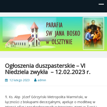
Parafia św, Jana Bosko w
Gutkowo, ul. Żółkiewskiego 1
Olsztynie
Ogłoszenia duszpasterskie – VI
Niedziela zwykła – 12.02.2023 r.
12 lutego 2023
admin
1
.
Ks. Abp Józef Górzyński Metropolita Warmiński, w
łączności z biskupami diecezjalnymi, apeluje o modlitwę w
intencji ofiar i poszkodowanych w trzęsieniu ziemi w Turcji i