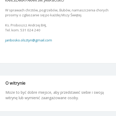
KANCELARIA PARAFII ŚW. JANA BOSKO
W sprawach chrztów, pogrzebów, ślubów, namaszczenia chorych
prosimy o zgłaszanie się po każdej Mszy Świętej.
Ks. Proboszcz Andrzej BAJ,
Tel. kom. 531 024 240
janbosko.olsztyn@gmail.com
O witrynie
Może to być dobre miejsce, aby przedstawić siebie i swoją
witrynę lub wymienić zaangażowane osoby.