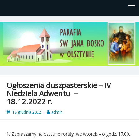
Parafia św, Jana Bosko w
Gutkowo, ul. Żółkiewskiego 1
Olsztynie
Ogłoszenia duszpasterskie – IV
Niedziela Adwentu –
18.12.2022 r.
18 grudnia 2022
admin
1
.
Zapraszamy
na ostatnie
roraty
we wtorek – o godz. 17.00,