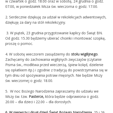
w czwartek o godz. 18.00 oraz w sobotę, 24 grudnia o godz.
07.00, w poniedziałek Msza św. wieczorna o godz. 17.00.
2. Serdecznie dziękuję za udział w rekolekcjach adwentowych,
dziękuję za dary na stół rekolekcyjny.
3. W piątek, 23 grudnia przygotowanie kaplicy do Świąt BN.
Od godz. 15.30 będziemy ubierać choinki i montować szopkę,
proszę o pomoc.
4. W sobotę wieczorem zasiądziemy do
stołu wigilijnego
.
Zachęcamy do zachowania wigilijnych zwyczajów (czytanie
Pisma św., modlitwa przed wieczerzą, śpiew kolęd, dzielenie
się opłatkiem itp.) i zgodnie z tradycją do powstrzymania się w
tym dniu od spożywania potraw mięsnych. Nie będzie Mszy
św. wieczornej o godz. 18.00.
5.
W noc Bożego Narodzenia zapraszamy do udziału we
Mszy św. tzw.
Pasterce,
która będzie odprawiona o godz.
20.00 – dla dzieci i 22.00 – dla dorosłych.
6.
W pierwszy i drugi dzień Świąt
Bożego Narodzenia
, 25 i 26