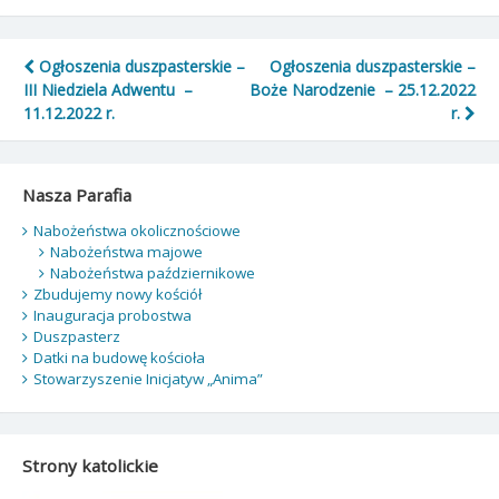
Nawigacja
Ogłoszenia duszpasterskie –
Ogłoszenia duszpasterskie –
III Niedziela Adwentu –
Boże Narodzenie – 25.12.2022
wpisu
11.12.2022 r.
r.
Nasza Parafia
Nabożeństwa okolicznościowe
Nabożeństwa majowe
Nabożeństwa październikowe
Zbudujemy nowy kościół
Inauguracja probostwa
Duszpasterz
Datki na budowę kościoła
Stowarzyszenie Inicjatyw „Anima”
Strony katolickie