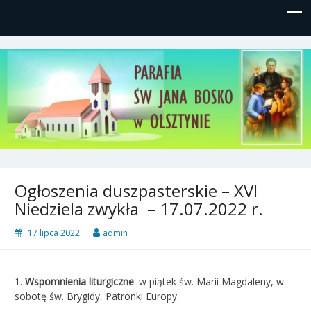
Parafia św, Jana Bosko w
Gutkowo, ul. Żółkiewskiego 1
Olsztynie
Ogłoszenia duszpasterskie – XVI
Niedziela zwykła – 17.07.2022 r.
17 lipca 2022
admin
1.
Wspomnienia liturgiczne
: w piątek św. Marii Magdaleny, w
sobotę św. Brygidy, Patronki Europy.