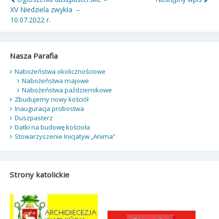
Nawigacja
XV Niedziela zwykła –
wpisu
10.07.2022 r.
Nasza Parafia
Nabożeństwa okolicznościowe
Nabożeństwa majowe
Nabożeństwa październikowe
Zbudujemy nowy kościół
Inauguracja probostwa
Duszpasterz
Datki na budowę kościoła
Stowarzyszenie Inicjatyw „Anima”
Strony katolickie