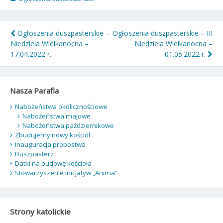
Nawigacja
Ogłoszenia duszpasterskie –
Ogłoszenia duszpasterskie – III
Niedziela Wielkanocna –
Niedziela Wielkanocna –
wpisu
17.04.2022 r.
01.05.2022 r.
Nasza Parafia
Nabożeństwa okolicznościowe
Nabożeństwa majowe
Nabożeństwa październikowe
Zbudujemy nowy kościół
Inauguracja probostwa
Duszpasterz
Datki na budowę kościoła
Stowarzyszenie Inicjatyw „Anima”
Strony katolickie