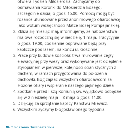
otwiera Tydzień Miłosierdzia. Zachęcamy do
odmawiania Koronki do Miłosierdzia Bożego,
szczególnie dzisiaj o godz. 15.00. Pomocą mogą być
różańce ufundowane przez anonimowego ofiarodawcę
jako wotum wdzięczności Matce Bożej Pompejańskiej.
Zbliża się miesiąc maj, informujemy, że nabożeństwa
majowe rozpoczną się w niedzielę, 1 maja. Tradycyjnie
o godz. 19.00, codziennie odprawiane będą przy
kapliczce pod lasem, na końcu ul. Gościnnej.
Prace przy budowie kościoła: trwa murowanie cegły
elewacyjnej przy wieży oraz wykonywane jest ocieplenie
styropianem w pierwszej kolejności ścian stycznych z
dachem, w ramach przygotowania do położenia
dachówki. Bóg zapłać wszystkim ofiarodawcom za
złożone ofiary i wspieranie naszego pięknego dzieła.
Spotkanie przed I-szą Komunią św. wyjątkowo odbędzie
się w 2 niedzielę maja – 8 maja o godz. 11.00
.
Dziękuję za sprzątanie kaplicy Państwu Milewicz.
Wszystkim życzymy błogosławionego tygodnia.
Ogłoszenia duszpasterskie