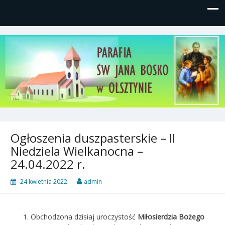
Parafia św, Jana Bosko w
Gutkowo, ul. Żółkiewskiego 1
Olsztynie
Ogłoszenia duszpasterskie – II
Niedziela Wielkanocna –
24.04.2022 r.
24 kwietnia 2022
admin
Obchodzona dzisiaj uroczystość
Miłosierdzia Bożego