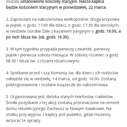
zostały
ustanowione kościoły stacyjne. Nasza kaplica
będzie
kościołem stacyjnym w poniedziałek, 22 marca.
2. Zapraszam na nabożeństwa wielkopostne: droga krzyżowa
w piątek: o godz. 17.00 dla dzieci, o godz. 17.30 dla dorosłych,
w niedziele Gorzkie Żale z kazaniem pasyjnym o
godz. 16.00, a
po nich Msza św. (ok. godz. 16.30).
3. W tym tygodniu przypada pierwszy czwartek, pierwszy
piątek i pierwsza sobota miesiąca. W sobotę różaniec o godz.
08.30 i Msza św. z różami różańcowymi.
4. Spotkanie przed I-szą Komunią św. dla dzieci i ich rodziców
odbędzie się w niedzielę, 14 marca, od godz. 16.00. Zostaną
pobłogosławione i rozdane książeczki do nabożeństwa.
5. Organizowana jest zbiórka starych telefonów i tabletów.
Środki pozyskane z tej akcji zostaną przeznaczone na remont
domu rekolekcyjnego Zacheusz w Nowym Kawkowie. Na
stoliku przy wyjściu z kaplicy jest pudełko, gdzie możemy
wrzucać te sprzęty.