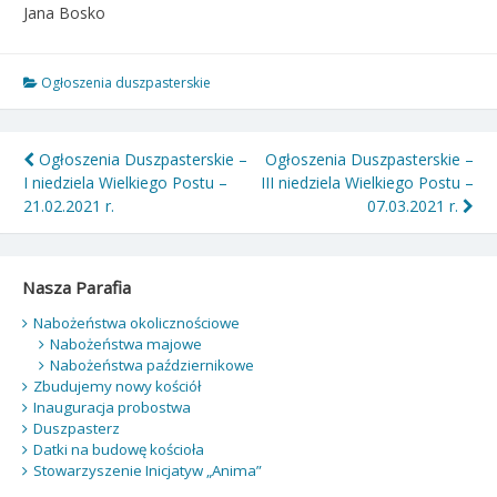
Jana Bosko
Ogłoszenia duszpasterskie
Nawigacja
Ogłoszenia Duszpasterskie –
Ogłoszenia Duszpasterskie –
I niedziela Wielkiego Postu –
III niedziela Wielkiego Postu –
wpisu
21.02.2021 r.
07.03.2021 r.
Nasza Parafia
Nabożeństwa okolicznościowe
Nabożeństwa majowe
Nabożeństwa październikowe
Zbudujemy nowy kościół
Inauguracja probostwa
Duszpasterz
Datki na budowę kościoła
Stowarzyszenie Inicjatyw „Anima”