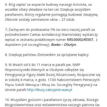
6. Bóg zapłać za wsparcie budowy naszego kościoła, za
wszelkie ofiary składane na ten cel. Dziękuje wszystkim
parafianom, którzy regularnie pomagają budować świątynię.
Obecnie zostały zamówione okna – 27 sztuk.
7
.
Zachęcam do przekazania 1% na rzecz naszej parafii za
pośrednictwem Caritas Archidiecezji Warmińskiej: wystarczy
wpisać w zeznaniu podatkowym numer
KRS:0000245507
, z
dopiskiem (cel szczegółowy):
Bosko – Olsztyn.
8. Dziękuję państwu Złotowskim za sprzątanie kaplicy.
9. W dniach od 6 do 11 marca w parafii pw. NMP
Wspomożycielki Wiernych w Olsztynie odbędzie się
Peregrynacja Figury Matki Bożej Różańcowej. Rozpocznie się
w sobotę 6 marca, o godz. 17.00 Nabożeństwem Pierwszych
Pięciu Sobót Miesiąca i Mszą św. Szczegóły Peregrynacji na
stronie parafii
http://likusy.salezjanie.waw.pl
10. Wszystkim gościom i parafianom życzę zdrowia, Bożego
błogosławieństwa oraz wstawiennictwa naszego patrona św.