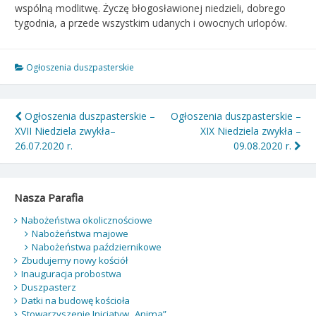
wspólną modlitwę. Życzę błogosławionej niedzieli, dobrego
tygodnia, a przede wszystkim udanych i owocnych urlopów.
Ogłoszenia duszpasterskie
Nawigacja
Ogłoszenia duszpasterskie –
Ogłoszenia duszpasterskie –
XVII Niedziela zwykła–
XIX Niedziela zwykła –
wpisu
26.07.2020 r.
09.08.2020 r.
Nasza Parafia
Nabożeństwa okolicznościowe
Nabożeństwa majowe
Nabożeństwa październikowe
Zbudujemy nowy kościół
Inauguracja probostwa
Duszpasterz
Datki na budowę kościoła
Stowarzyszenie Inicjatyw „Anima”