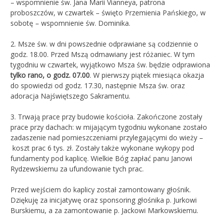
– wspomnienie św. Jana Marii Vianneya, patrona
proboszczów, w czwartek – święto Przemienia Pańskiego, w
sobotę – wspomnienie św. Dominika.
2. Msze św. w dni powszednie odprawiane są codziennie o
godz. 18.00. Przed Mszą odmawiany jest różaniec. W tym
tygodniu w czwartek, wyjątkowo Msza św. będzie odprawiona
tylko rano, o godz. 07.00
. W pierwszy piątek miesiąca okazja
do spowiedzi od godz. 17.30, następnie Msza św. oraz
adoracja Najświętszego Sakramentu.
3. Trwają prace przy budowie kościoła. Zakończone zostały
prace przy dachach: w mijającym tygodniu wykonane zostało
zadaszenie nad pomieszczeniami przylegającymi do wieży –
koszt prac 6 tys. zł. Zostały także wykonane wykopy pod
fundamenty pod kaplicę. Wielkie Bóg zapłać panu Janowi
Rydzewskiemu za ufundowanie tych prac.
Przed wejściem do kaplicy został zamontowany głośnik.
Dziękuję za inicjatywę oraz sponsoring głośnika p. Jurkowi
Burskiemu, a za zamontowanie p. Jackowi Markowskiemu.