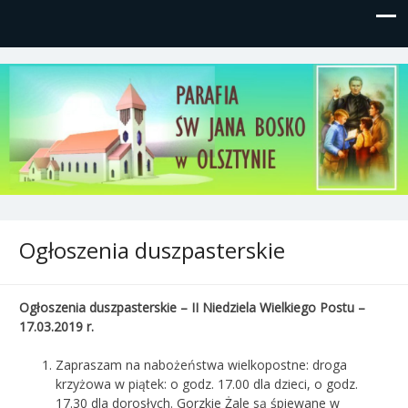
Parafia św, Jana Bosko w
Gutkowo, ul. Żółkiewskiego 1
Olsztynie
Ogłoszenia duszpasterskie
Ogłoszenia duszpasterskie – II Niedziela Wielkiego Postu –
17.03.2019 r.
Zapraszam na nabożeństwa wielkopostne: droga
krzyżowa w piątek: o godz. 17.00 dla dzieci, o godz.
17.30 dla dorosłych. Gorzkie Żale są śpiewane w