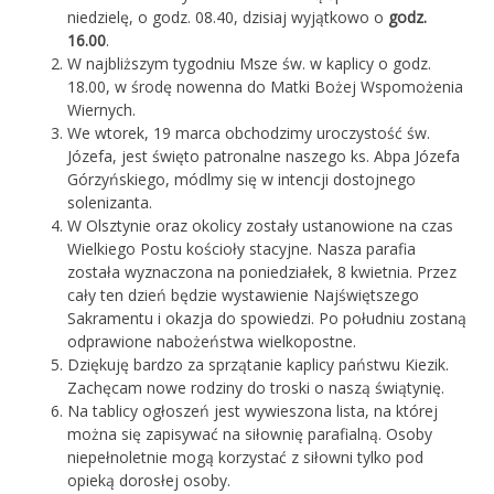
niedzielę, o godz. 08.40, dzisiaj wyjątkowo o
godz.
16.00
.
W najbliższym tygodniu Msze św. w kaplicy o godz.
18.00, w środę nowenna do Matki Bożej Wspomożenia
Wiernych.
We wtorek, 19 marca obchodzimy uroczystość św.
Józefa, jest święto patronalne naszego ks. Abpa Józefa
Górzyńskiego, módlmy się w intencji dostojnego
solenizanta.
W Olsztynie oraz okolicy zostały ustanowione na czas
Wielkiego Postu kościoły stacyjne. Nasza parafia
została wyznaczona na poniedziałek, 8 kwietnia. Przez
cały ten dzień będzie wystawienie Najświętszego
Sakramentu i okazja do spowiedzi. Po południu zostaną
odprawione nabożeństwa wielkopostne.
Dziękuję bardzo za sprzątanie kaplicy państwu Kiezik.
Zachęcam nowe rodziny do troski o naszą świątynię.
Na tablicy ogłoszeń jest wywieszona lista, na której
można się zapisywać na siłownię parafialną. Osoby
niepełnoletnie mogą korzystać z siłowni tylko pod
opieką dorosłej osoby.