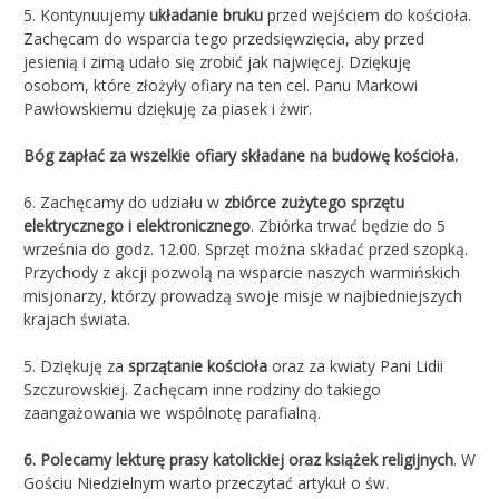
5. Kontynuujemy
układanie bruku
przed wejściem do kościoła.
Zachęcam do wsparcia tego przedsięwzięcia, aby przed
jesienią i zimą udało się zrobić jak najwięcej. Dziękuję
osobom, które złożyły ofiary na ten cel. Panu Markowi
Pawłowskiemu dziękuję za piasek i żwir.
Bóg zapłać za wszelkie ofiary składane na budowę kościoła.
6. Zachęcamy
do udziału w
zbiórce zużytego sprzętu
elektrycznego i elektronicznego
. Zbiórka trwać będzie do 5
września do godz. 12.00. Sprzęt można składać przed szopką.
Przychody z akcji pozwolą na wsparcie naszych warmińskich
misjonarzy, którzy prowadzą swoje misje w najbiedniejszych
krajach świata.
5. Dziękuję za
sprzątanie kościoła
oraz za kwiaty Pani Lidii
Szczurowskiej. Zachęcam inne rodziny do takiego
zaangażowania we wspólnotę parafialną.
6. Polecamy lekturę prasy katolickiej oraz książek religijnych
. W
Gościu Niedzielnym warto przeczytać artykuł o św.