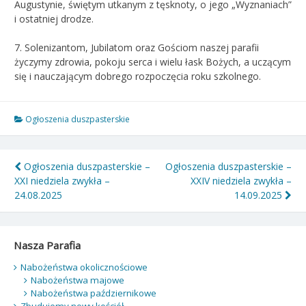
Augustynie, świętym utkanym z tęsknoty, o jego „Wyznaniach”
i ostatniej drodze.
7. Solenizantom, Jubilatom oraz Gościom naszej parafii
życzymy zdrowia, pokoju serca i wielu łask Bożych, a uczącym
się i nauczającym dobrego rozpoczęcia roku szkolnego.
Ogłoszenia duszpasterskie
Nawigacja
Ogłoszenia duszpasterskie –
Ogłoszenia duszpasterskie –
XXI niedziela zwykła –
XXIV niedziela zwykła –
wpisu
24.08.2025
14.09.2025
Nasza Parafia
Nabożeństwa okolicznościowe
Nabożeństwa majowe
Nabożeństwa październikowe
Zbudujemy nowy kościół