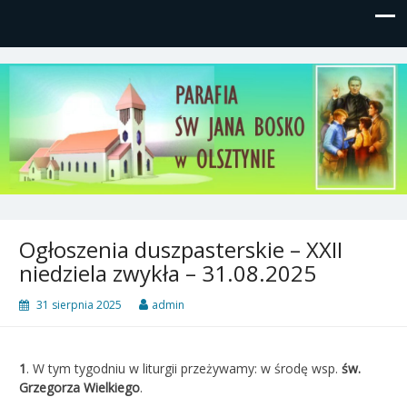
Parafia św, Jana Bosko w
Gutkowo, ul. Żółkiewskiego 1
Olsztynie
Ogłoszenia duszpasterskie – XXII
niedziela zwykła – 31.08.2025
31 sierpnia 2025
admin
1
.
W tym tygodniu w liturgii przeżywamy: w środę wsp.
św.
Grzegorza Wielkiego
.